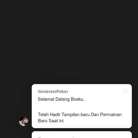
GenerasiPoker
Selamat Datang Bosku..
Telah Hadir Tampilan baru Dan Permainan
Baru Saat ini